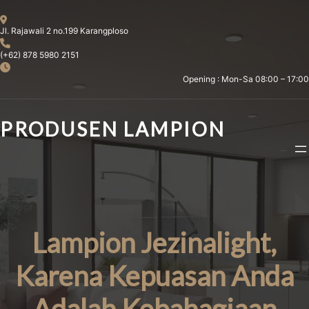
Skip
to
Jl. Rajawali 2 no.199 Karangploso
content
(+62) 878 5980 2151
Opening : Mon-Sa 08:00 – 17:00
PRODUSEN LAMPION
Lampion Jezinalight,
Karena Kepuasan Anda