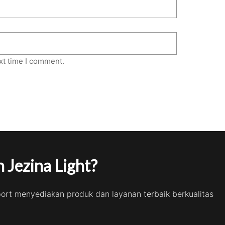
xt time I comment.
 Jezina Light?
port menyediakan produk dan layanan terbaik berkualitas