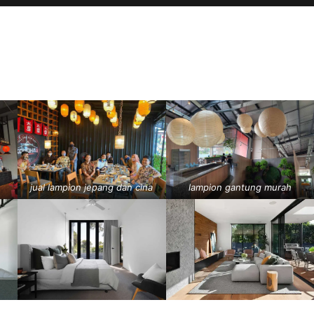
jual lampion jepang dan cina
lampion gantung murah