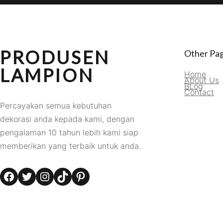
PRODUSEN
Other Pa
LAMPION
Home
About Us
BLog
Contact
Percayakan semua kebutuhan
dekorasi anda kepada kami, dengan
pengalaman 10 tahun lebih kami siap
memberikan yang terbaik untuk anda.
Facebook
Twitter
Instagram
TikTok
Pinterest