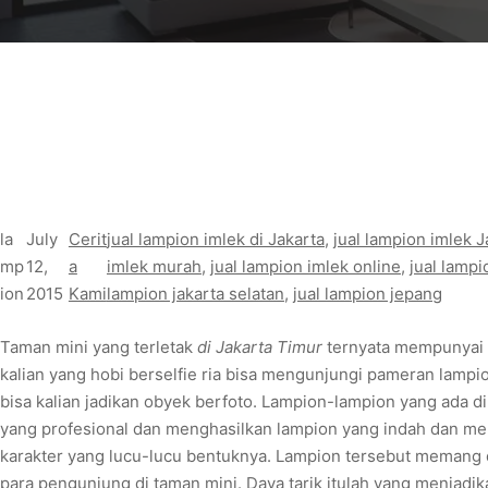
la
July
Cerit
jual lampion imlek di Jakarta
, 
jual lampion imlek J
mp
12,
a
imlek murah
, 
jual lampion imlek online
, 
jual lamp
ion
2015
Kami
lampion jakarta selatan
, 
jual lampion jepang
Taman mini yang terletak
di Jakarta Timur
ternyata mempunyai k
kalian yang hobi berselfie ria bisa mengunjungi pameran lamp
bisa kalian jadikan obyek berfoto. Lampion-lampion yang ada di
yang profesional dan menghasilkan lampion yang indah dan men
karakter yang lucu-lucu bentuknya. Lampion tersebut memang
para pengunjung di taman mini. Daya tarik itulah yang menjadik