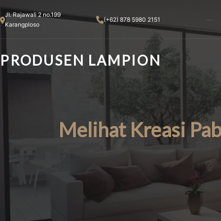
Skip
Jl. Rajawali 2 no.199
to
(+62) 878 5980 2151
Karangploso
content
PRODUSEN LAMPION
Melihat Kreasi Pa