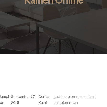
Ramen Online
lampi
September 27,
Cerita
jual lampion ramen
, 
jual
on
2015
Kami
lampion rotan