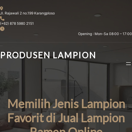
Skip
to
Jl. Rajawali 2 no.199 Karangploso
content
(+62) 878 5980 2151
Opening : Mon-Sa 08:00 – 17:00
PRODUSEN LAMPION
Memilih Jenis Lampion
Favorit di Jual Lampion