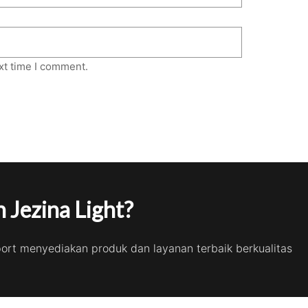
xt time I comment.
 Jezina Light?
port menyediakan produk dan layanan terbaik berkualitas