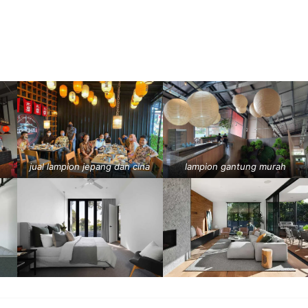
jual lampion jepang dan cina
lampion gantung murah