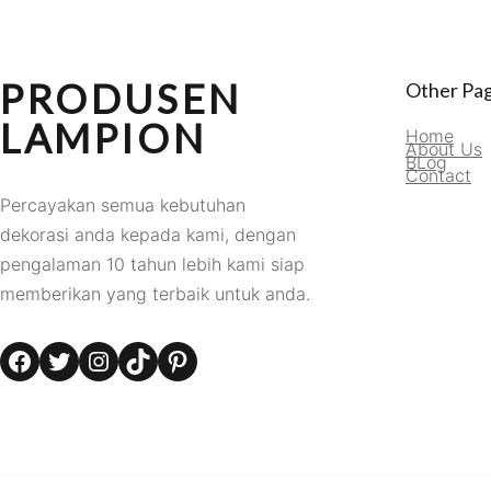
PRODUSEN
Other Pa
LAMPION
Home
About Us
BLog
Contact
Percayakan semua kebutuhan
dekorasi anda kepada kami, dengan
pengalaman 10 tahun lebih kami siap
memberikan yang terbaik untuk anda.
Facebook
Twitter
Instagram
TikTok
Pinterest