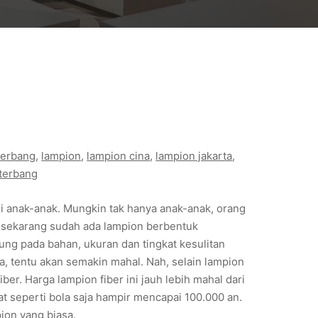
terbang
, 
lampion
, 
lampion cina
, 
lampion jakarta
, 
terbang
i anak-anak. Mungkin tak hanya anak-anak, orang
a sekarang sudah ada lampion berbentuk
g pada bahan, ukuran dan tingkat kesulitan
, tentu akan semakin mahal. Nah, selain lampion
er. Harga lampion fiber ini jauh lebih mahal dari
at seperti bola saja hampir mencapai 100.000 an.
pion yang biasa.