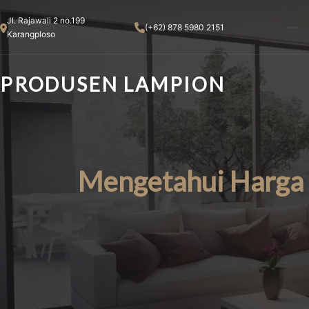
Skip
Jl. Rajawali 2 no.199
to
(+62) 878 5980 2151
Karangploso
content
PRODUSEN LAMPION
Mengetahui Harga 