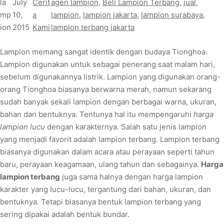
la
July
Cerit
agen lampion
, 
Beli Lampion Terbang
, 
jual
, 
mp
10,
a
lampion
, 
lampion jakarta
, 
lampion surabaya
, 
ion
2015
Kami
lampion terbang jakarta
Lampion memang sangat identik dengan budaya Tionghoa.
Lampion digunakan untuk sebagai penerang saat malam hari,
sebelum digunakannya listrik. Lampion yang digunakan orang-
orang Tionghoa biasanya berwarna merah, namun sekarang
sudah banyak sekali lampion dengan berbagai warna, ukuran,
bahan dan bentuknya. Tentunya hal itu mempengaruhi
harga
lampion lucu
dengan karakternya. Salah satu jenis lampion
yang menjadi favorit adalah lampion terbang. Lampion terbang
biasanya digunakan dalam acara atau perayaan seperti tahun
baru, perayaan keagamaan, ulang tahun dan sebagainya.
Harga
lampion terbang
juga sama halnya dengan harga lampion
karakter yang lucu-lucu, tergantung dari bahan, ukuran, dan
bentuknya. Tetapi biasanya bentuk lampion terbang yang
sering dipakai adalah bentuk bundar.