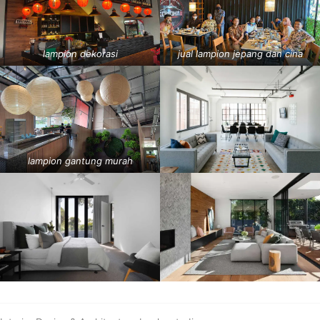
lampion dekorasi
jual lampion jepang dan cina
lampion gantung murah