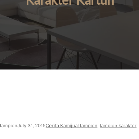
Karakter Kartun
lampion
July 31, 2015
Cerita Kami
jual lampion
, 
lampion karakter