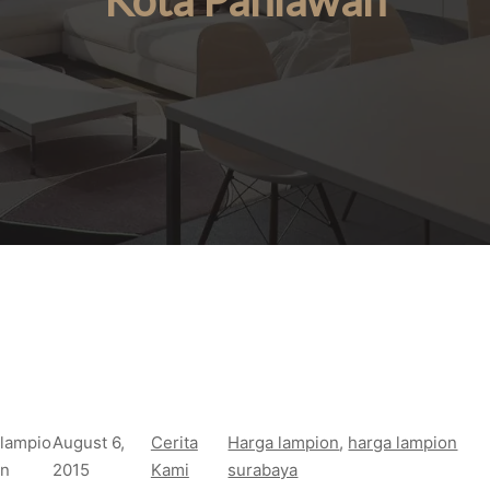
Kota Pahlawan
lampio
August 6,
Cerita
Harga lampion
, 
harga lampion
n
2015
Kami
surabaya