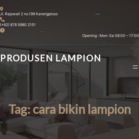
Skip
to
Jl. Rajawali 2 no.199 Karangploso
content
(+62) 878 5980 2151
Opening : Mon-Sa 08:00 – 17:00
PRODUSEN LAMPION
Tag:
cara bikin lampion