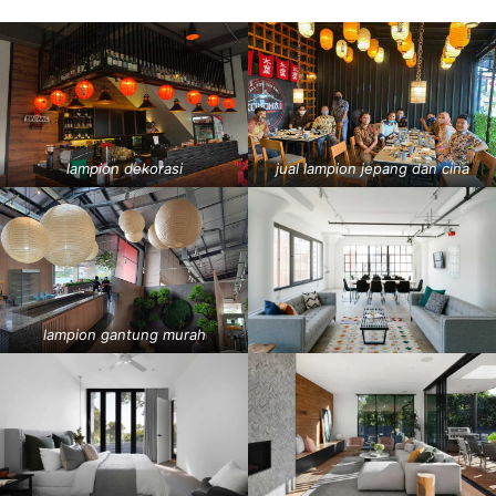
lampion dekorasi
jual lampion jepang dan cina
lampion gantung murah