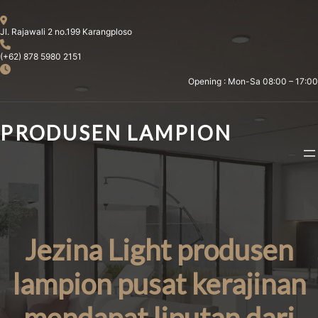
Skip
to
Jl. Rajawali 2 no.199 Karangploso
content
(+62) 878 5980 2151
Opening : Mon-Sa 08:00 – 17:00
PRODUSEN LAMPION
Jezina Light produsen
lampion pusat kerajinan