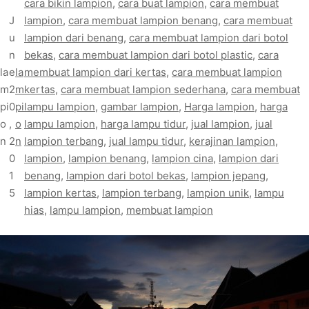
cara bikin lampion
, 
cara buat lampion
, 
cara membuat
J
lampion
, 
cara membuat lampion benang
, 
cara membuat
u
lampion dari benang
, 
cara membuat lampion dari botol
n
bekas
, 
cara membuat lampion dari botol plastic
, 
cara
la
e
la
membuat lampion dari kertas
, 
cara membuat lampion
m
2
m
kertas
, 
cara membuat lampion sederhana
, 
cara membuat
pi
0
pi
lampu lampion
, 
gambar lampion
, 
Harga lampion
, 
harga
o
,
o
lampu lampion
, 
harga lampu tidur
, 
jual lampion
, 
jual
n
2
n
lampion terbang
, 
jual lampu tidur
, 
kerajinan lampion
, 
0
lampion
, 
lampion benang
, 
lampion cina
, 
lampion dari
1
benang
, 
lampion dari botol bekas
, 
lampion jepang
, 
5
lampion kertas
, 
lampion terbang
, 
lampion unik
, 
lampu
hias
, 
lampu lampion
, 
membuat lampion