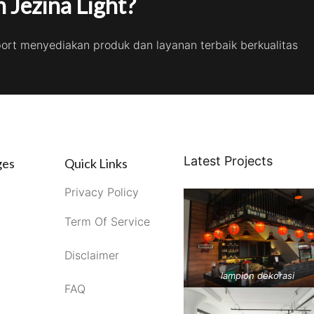
 Jezina Light?
port menyediakan produk dan layanan terbaik berkualitas
Latest Projects
ges
Quick Links
Privacy Policy
Term Of Service
Disclaimer
lampion dekorasi
FAQ