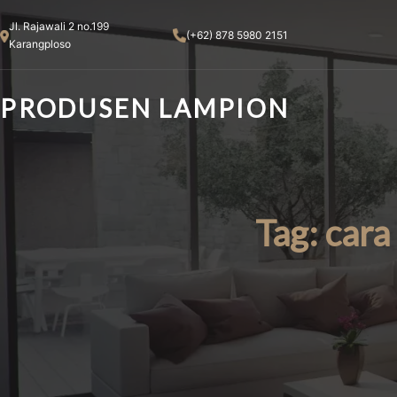
Skip
Jl. Rajawali 2 no.199
to
(+62) 878 5980 2151
Karangploso
content
PRODUSEN LAMPION
Tag:
cara