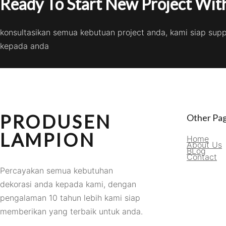
Ready To Start New Project With
konsultasikan semua kebutuan project anda, kami siap sup
kepada anda
PRODUSEN
Other Pa
LAMPION
Home
About Us
BLog
Contact
Percayakan semua kebutuhan
dekorasi anda kepada kami, dengan
pengalaman 10 tahun lebih kami siap
memberikan yang terbaik untuk anda.