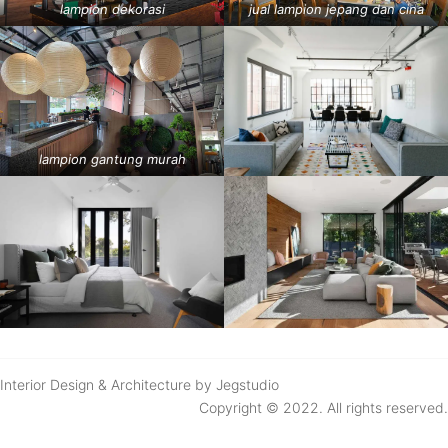
lampion dekorasi
jual lampion jepang dan cina
lampion gantung murah
Interior Design & Architecture by Jegstudio
Copyright © 2022. All rights reserved.