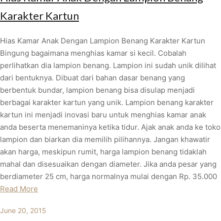
Karakter Kartun
Hias Kamar Anak Dengan Lampion Benang Karakter Kartun
Bingung bagaimana menghias kamar si kecil. Cobalah
perlihatkan dia lampion benang. Lampion ini sudah unik dilihat
dari bentuknya. Dibuat dari bahan dasar benang yang
berbentuk bundar, lampion benang bisa disulap menjadi
berbagai karakter kartun yang unik. Lampion benang karakter
kartun ini menjadi inovasi baru untuk menghias kamar anak
anda beserta menemaninya ketika tidur. Ajak anak anda ke toko
lampion dan biarkan dia memilih pilihannya. Jangan khawatir
akan harga, meskipun rumit, harga lampion benang tidaklah
mahal dan disesuaikan dengan diameter. Jika anda pesar yang
berdiameter 25 cm, harga normalnya mulai dengan Rp. 35.000
Read More
June 20, 2015