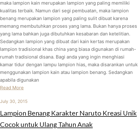
maka lampion kain merupakan lampion yang paling memiliki
kualitas terbaik. Namun dari segi pembuatan, maka lampion
benang merupakan lampion yang paling sulit dibuat karena
memang membutuhkan proses yang lama. Bukan hanya proses
yang lama bahkan juga dibutuhkan kesabaran dan ketelitian.
Sedangkan lampion yang dibuat dari kain kertas merupakan
lampion tradisional khas china yang biasa digunakan di rumah-
rumah tradisional disana. Bagi anda yang ingin menghiasi
kamar tidur dengan lampu lampion hias, maka disarankan untuk
menggunakan lampion kain atau lampion benang. Sedangkan
apabila digunakan
Read More
July 30, 2015
Lampion Benang Karakter Naruto Kreasi Unik
Cocok untuk Ulang Tahun Anak