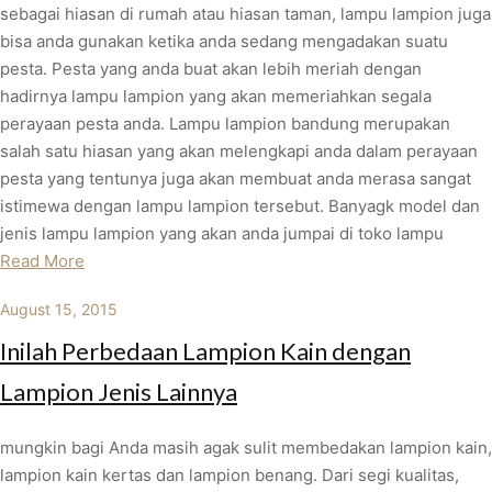
sebagai hiasan di rumah atau hiasan taman, lampu lampion juga
bisa anda gunakan ketika anda sedang mengadakan suatu
pesta. Pesta yang anda buat akan lebih meriah dengan
hadirnya lampu lampion yang akan memeriahkan segala
perayaan pesta anda. Lampu lampion bandung merupakan
salah satu hiasan yang akan melengkapi anda dalam perayaan
pesta yang tentunya juga akan membuat anda merasa sangat
istimewa dengan lampu lampion tersebut. Banyagk model dan
jenis lampu lampion yang akan anda jumpai di toko lampu
Read More
August 15, 2015
Inilah Perbedaan Lampion Kain dengan
Lampion Jenis Lainnya
mungkin bagi Anda masih agak sulit membedakan lampion kain,
lampion kain kertas dan lampion benang. Dari segi kualitas,