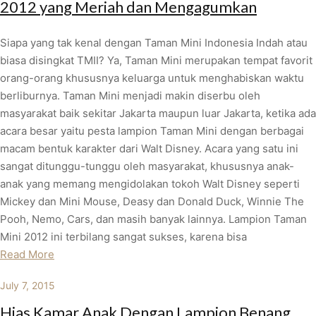
2012 yang Meriah dan Mengagumkan
Siapa yang tak kenal dengan Taman Mini Indonesia Indah atau
biasa disingkat TMII? Ya, Taman Mini merupakan tempat favorit
orang-orang khususnya keluarga untuk menghabiskan waktu
berliburnya. Taman Mini menjadi makin diserbu oleh
masyarakat baik sekitar Jakarta maupun luar Jakarta, ketika ada
acara besar yaitu pesta lampion Taman Mini dengan berbagai
macam bentuk karakter dari Walt Disney. Acara yang satu ini
sangat ditunggu-tunggu oleh masyarakat, khususnya anak-
anak yang memang mengidolakan tokoh Walt Disney seperti
Mickey dan Mini Mouse, Deasy dan Donald Duck, Winnie The
Pooh, Nemo, Cars, dan masih banyak lainnya. Lampion Taman
Mini 2012 ini terbilang sangat sukses, karena bisa
Read More
July 7, 2015
Hias Kamar Anak Dengan Lampion Benang