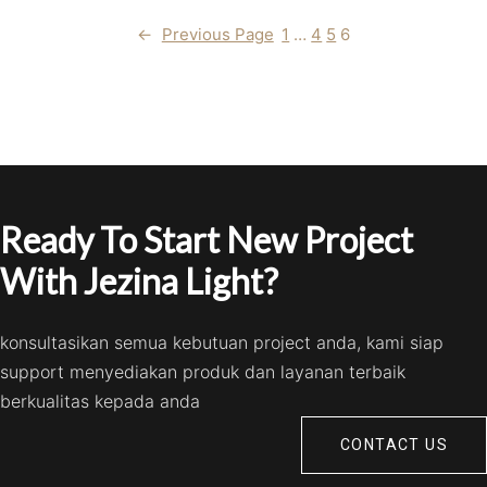
←
Previous Page
1
…
4
5
6
Ready To Start New Project
With Jezina Light?
konsultasikan semua kebutuan project anda, kami siap
support menyediakan produk dan layanan terbaik
berkualitas kepada anda
CONTACT US