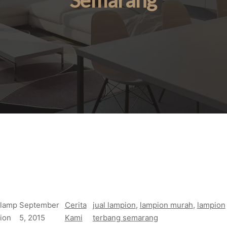
Semarang
lamp
September
Cerita
jual lampion
, 
lampion murah
, 
lampion
ion
5, 2015
Kami
terbang semarang