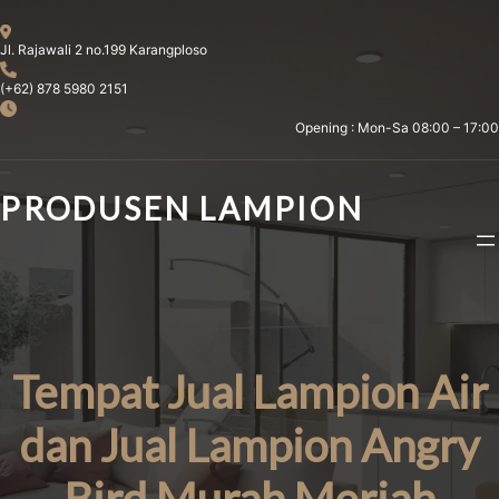
Skip
to
Jl. Rajawali 2 no.199 Karangploso
content
(+62) 878 5980 2151
Opening : Mon-Sa 08:00 – 17:00
PRODUSEN LAMPION
Tempat Jual Lampion Air
dan Jual Lampion Angry