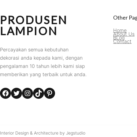
PRODUSEN
Other Pa
LAMPION
Home
About Us
BLog
Contact
Percayakan semua kebutuhan
dekorasi anda kepada kami, dengan
pengalaman 10 tahun lebih kami siap
memberikan yang terbaik untuk anda.
Facebook
Twitter
Instagram
TikTok
Pinterest
Interior Design & Architecture by Jegstudio