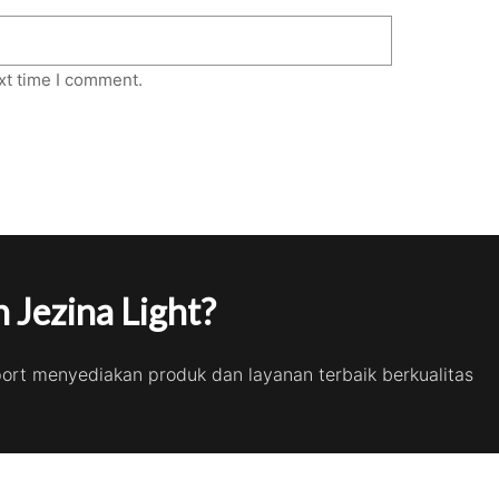
xt time I comment.
 Jezina Light?
port menyediakan produk dan layanan terbaik berkualitas