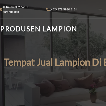
Skip
Jl. Rajawali 2 no.199
to
(+62) 878 5980 2151
Karangploso
content
PRODUSEN LAMPION
Tempat Jual Lampion Di 