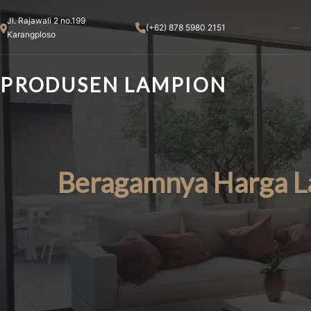
Skip
Jl. Rajawali 2 no.199
to
(+62) 878 5980 2151
Karangploso
content
PRODUSEN LAMPION
Beragamnya Harga L