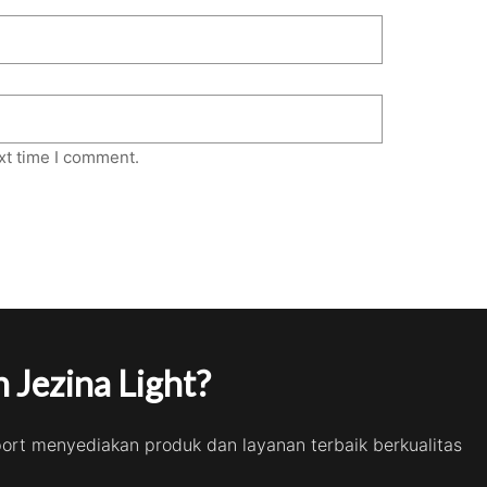
xt time I comment.
 Jezina Light?
port menyediakan produk dan layanan terbaik berkualitas