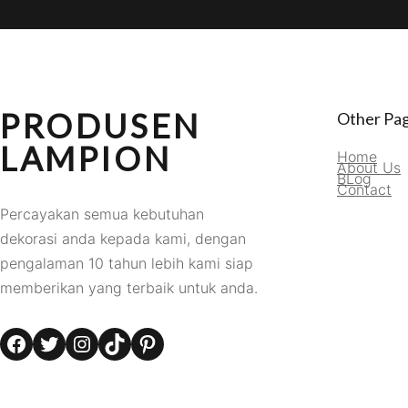
PRODUSEN
Other Pa
LAMPION
Home
About Us
BLog
Contact
Percayakan semua kebutuhan
dekorasi anda kepada kami, dengan
pengalaman 10 tahun lebih kami siap
memberikan yang terbaik untuk anda.
Facebook
Twitter
Instagram
TikTok
Pinterest