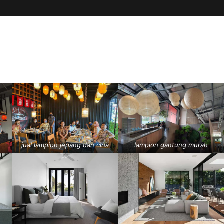
jual lampion jepang dan cina
lampion gantung murah