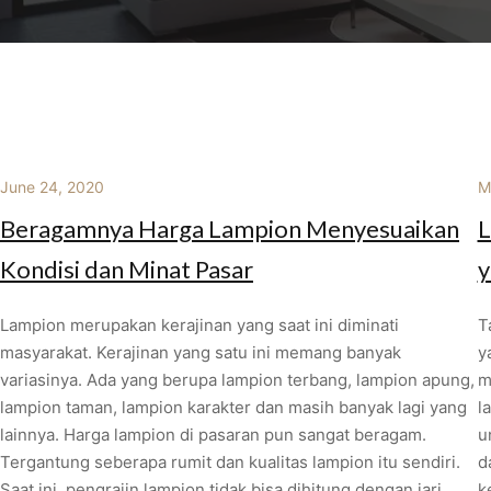
June 24, 2020
M
Beragamnya Harga Lampion Menyesuaikan
L
Kondisi dan Minat Pasar
y
Lampion merupakan kerajinan yang saat ini diminati
T
masyarakat. Kerajinan yang satu ini memang banyak
y
variasinya. Ada yang berupa lampion terbang, lampion apung,
m
lampion taman, lampion karakter dan masih banyak lagi yang
l
lainnya. Harga lampion di pasaran pun sangat beragam.
u
Tergantung seberapa rumit dan kualitas lampion itu sendiri.
d
Saat ini, pengrajin lampion tidak bisa dihitung dengan jari.
k