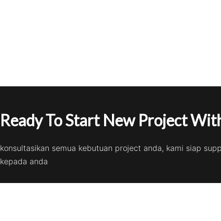
Ready To Start New Project With
konsultasikan semua kebutuan project anda, kami siap sup
kepada anda