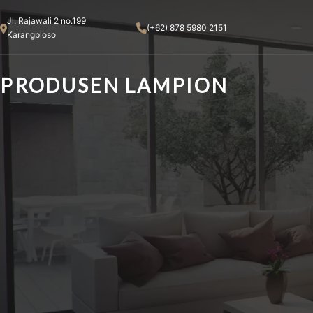
Skip
Jl. Rajawali 2 no.199
to
(+62) 878 5980 2151
Karangploso
content
PRODUSEN LAMPION