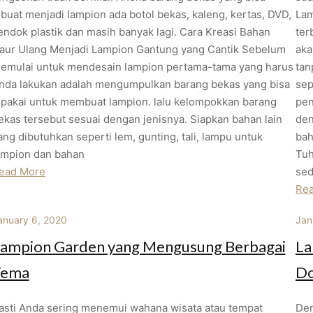
ibuat menjadi lampion ada botol bekas, kaleng, kertas, DVD,
Lam
endok plastik dan masih banyak lagi. Cara Kreasi Bahan
ter
aur Ulang Menjadi Lampion Gantung yang Cantik Sebelum
aka
emulai untuk mendesain lampion pertama-tama yang harus
tan
nda lakukan adalah mengumpulkan barang bekas yang bisa
sep
ipakai untuk membuat lampion. lalu kelompokkan barang
pen
ekas tersebut sesuai dengan jenisnya. Siapkan bahan lain
den
ang dibutuhkan seperti lem, gunting, tali, lampu untuk
bah
ampion dan bahan
Tuh
ead More
sed
Re
anuary 6, 2020
Jan
ampion Garden yang Mengusung Berbagai
La
Tema
Do
asti Anda sering menemui wahana wisata atau tempat
Den