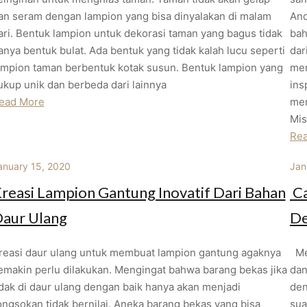
an seram dengan lampion yang bisa dinyalakan di malam
And
ari. Bentuk lampion untuk dekorasi taman yang bagus tidak
bah
anya bentuk bulat. Ada bentuk yang tidak kalah lucu seperti
dar
ampion taman berbentuk kotak susun. Bentuk lampion yang
men
ukup unik dan berbeda dari lainnya
ins
ead More
men
Mis
Re
anuary 15, 2020
Jan
reasi Lampion Gantung Inovatif Dari Bahan
Ca
aur Ulang
De
reasi daur ulang untuk membuat lampion gantung agaknya
Men
emakin perlu dilakukan. Mengingat bahwa barang bekas jika
dan
idak di daur ulang dengan baik hanya akan menjadi
den
ongsokan tidak bernilai. Aneka barang bekas yang bisa
sua