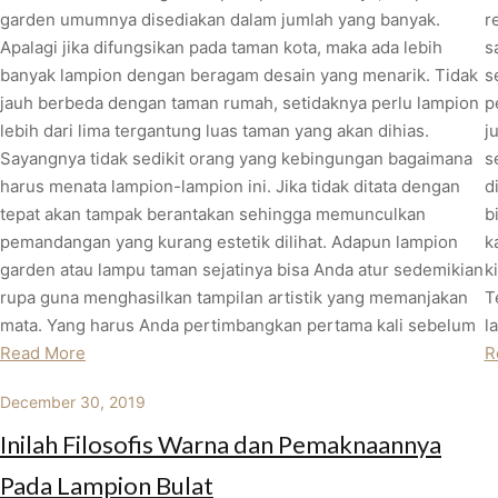
garden umumnya disediakan dalam jumlah yang banyak.
r
Apalagi jika difungsikan pada taman kota, maka ada lebih
s
banyak lampion dengan beragam desain yang menarik. Tidak
s
jauh berbeda dengan taman rumah, setidaknya perlu lampion
p
lebih dari lima tergantung luas taman yang akan dihias.
j
Sayangnya tidak sedikit orang yang kebingungan bagaimana
s
harus menata lampion-lampion ini. Jika tidak ditata dengan
d
tepat akan tampak berantakan sehingga memunculkan
b
pemandangan yang kurang estetik dilihat. Adapun lampion
k
garden atau lampu taman sejatinya bisa Anda atur sedemikian
k
rupa guna menghasilkan tampilan artistik yang memanjakan
T
mata. Yang harus Anda pertimbangkan pertama kali sebelum
l
Read More
R
December 30, 2019
Inilah Filosofis Warna dan Pemaknaannya
Pada Lampion Bulat