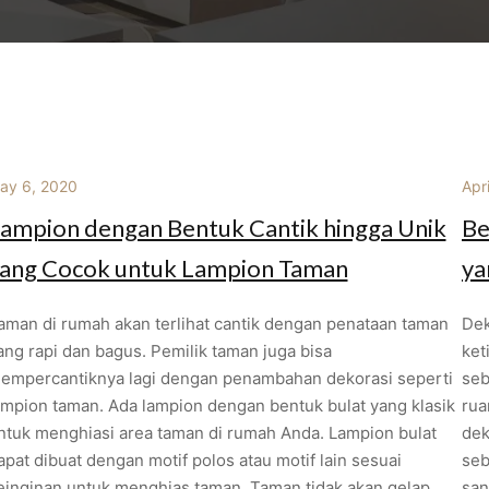
ay 6, 2020
Apr
ampion dengan Bentuk Cantik hingga Unik
Be
ang Cocok untuk Lampion Taman
ya
aman di rumah akan terlihat cantik dengan penataan taman
Dek
ang rapi dan bagus. Pemilik taman juga bisa
ket
empercantiknya lagi dengan penambahan dekorasi seperti
seb
ampion taman. Ada lampion dengan bentuk bulat yang klasik
rua
ntuk menghiasi area taman di rumah Anda. Lampion bulat
dek
apat dibuat dengan motif polos atau motif lain sesuai
seb
einginan untuk menghias taman. Taman tidak akan gelap
san