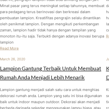
Minat pasar yang terus meningkat setiap tahunnya, membuat
d
para pedagang terus berinovasi dan berkreasi dalam
h
pembuatan lampion. Kreatifitas pengrajin selalu dinantikan
h
oleh penikmat lampion. Dengan mengikuti perkembangan
l
zaman, lampion hadir tidak hanya dengan tampilan yang
c
monoton itu-itu saja. Terbukti dengan adanya inovasi berupa
R
lampion
Read More
March 26, 2020
J
Lampion Gantung Terbaik Untuk Membuat
K
Rumah Anda Menjadi Lebih Menarik
D
Lampion gantung menjadi salah satu cara untuk menghias
K
dekorasi rumah anda. Lampion yang satu ini bisa digunakan
s
baik untuk indoor maupun outdoor. Dekorasi akan menjadi
t
berbeda daripada sekedar menggunakan lampu biasa, atau
r