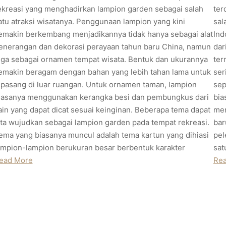
ekreasi yang menghadirkan lampion garden sebagai salah
ter
atu atraksi wisatanya. Penggunaan lampion yang kini
sal
emakin berkembang menjadikannya tidak hanya sebagai alat
Ind
enerangan dan dekorasi perayaan tahun baru China, namun
dar
uga sebagai ornamen tempat wisata. Bentuk dan ukurannya
ter
emakin beragam dengan bahan yang lebih tahan lama untuk
ser
ipasang di luar ruangan. Untuk ornamen taman, lampion
sep
iasanya menggunakan kerangka besi dan pembungkus dari
bia
ain yang dapat dicat sesuai keinginan. Beberapa tema dapat
men
ita wujudkan sebagai lampion garden pada tempat rekreasi.
bar
ema yang biasanya muncul adalah tema kartun yang dihiasi
pel
ampion-lampion berukuran besar berbentuk karakter
sat
ead More
Re