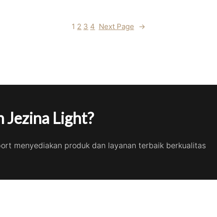
1
2
3
4
Next Page
→
 Jezina Light?
port menyediakan produk dan layanan terbaik berkualitas