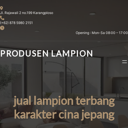
Skip
to
Jl. Rajawali 2 no.199 Karangploso
content
(+62) 878 5980 2151
Opening : Mon-Sa 08:00 – 17:00
PRODUSEN LAMPION
jual lampion terbang
karakter cina jepang