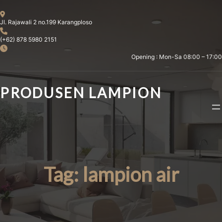
Skip
to
Jl. Rajawali 2 no.199 Karangploso
content
(+62) 878 5980 2151
Opening : Mon-Sa 08:00 – 17:00
PRODUSEN LAMPION
Tag:
lampion air