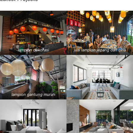
lampion dekorasi
jual lampion jepang dan cina
lampion gantung murah