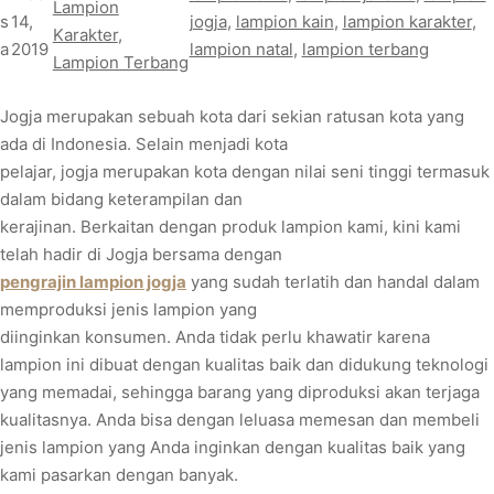
Lampion
s
14,
jogja
, 
lampion kain
, 
lampion karakter
, 
Karakter
, 
a
2019
lampion natal
, 
lampion terbang
Lampion Terbang
Jogja merupakan sebuah kota dari sekian ratusan kota yang
ada di Indonesia. Selain menjadi kota
pelajar, jogja merupakan kota dengan nilai seni tinggi termasuk
dalam bidang keterampilan dan
kerajinan. Berkaitan dengan produk lampion kami, kini kami
telah hadir di Jogja bersama dengan
pengrajin lampion jogja
yang sudah terlatih dan handal dalam
memproduksi jenis lampion yang
diinginkan konsumen. Anda tidak perlu khawatir karena
lampion ini dibuat dengan kualitas baik dan didukung teknologi
yang memadai, sehingga barang yang diproduksi akan terjaga
kualitasnya. Anda bisa dengan leluasa memesan dan membeli
jenis lampion yang Anda inginkan dengan kualitas baik yang
kami pasarkan dengan banyak.