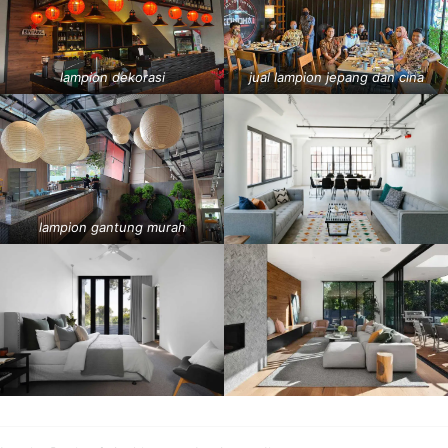
lampion dekorasi
jual lampion jepang dan cina
lampion gantung murah