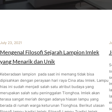
July 23, 2021
J
Mengenal Filosofi Sejarah Lampion Imlek
J
yang Menarik dan Unik
S
s
Keberadaan lampion pada saat ini memang tidak bisa
s
dipisahkan dengan perayaan hari raya Cina atau Imlek. Lampu
I
hias ini sudah menjadi salah satu atribut budaya yang
l
merupakan salah satu peninggalan Tionghoa. Imlek akan
l
terasa sangat meriah dengan adanya hiasan lampu yang
e
berada di rumah warga keturunan Tionghoa. Berikut ulasan
s
filosofi lampu tradisi Imlek: Filosofi Lampu Tradisi Imlek