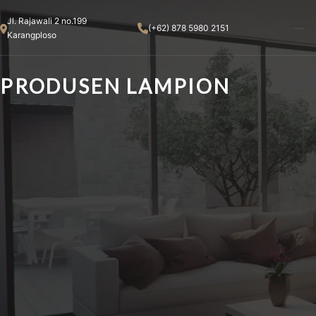
Skip
Jl. Rajawali 2 no.199
to
(+62) 878 5980 2151
Karangploso
content
PRODUSEN LAMPION