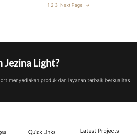
1
2
3
Next Page
→
 Jezina Light?
port menyediakan produk dan layanan terbaik berkualitas
Latest Projects
ges
Quick Links