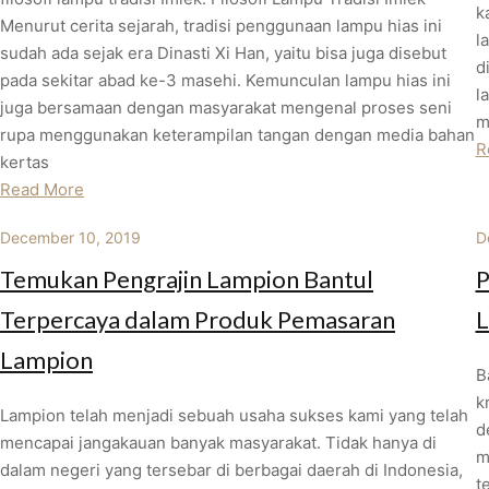
k
Menurut cerita sejarah, tradisi penggunaan lampu hias ini
l
sudah ada sejak era Dinasti Xi Han, yaitu bisa juga disebut
d
pada sekitar abad ke-3 masehi. Kemunculan lampu hias ini
l
juga bersamaan dengan masyarakat mengenal proses seni
m
rupa menggunakan keterampilan tangan dengan media bahan
R
kertas
Read More
December 10, 2019
D
Temukan Pengrajin Lampion Bantul
P
Terpercaya dalam Produk Pemasaran
L
Lampion
B
k
Lampion telah menjadi sebuah usaha sukses kami yang telah
d
mencapai jangakauan banyak masyarakat. Tidak hanya di
m
dalam negeri yang tersebar di berbagai daerah di Indonesia,
t