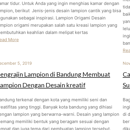
amar tidur. Untuk Anda yang ingin menghias kamar dengan
tid
ampion, berikut Jenis-jenis desain lampion cantik yang bisa
bai
igunakan sebagai inspirasi. Lampion Origami Desain
yan
ampion origami merupakan salah satu kreasi lampion yang
lel
embutuhkan keahlian dalam melipat kertas
ing
ead More
ban
Re
ecember 5, 2019
Nov
engrajin Lampion di Bandung Membuat
Ca
ampion Dengan Desain kreatif
Su
andung terkenal dengan kota yang memiliki seni dan
Bag
reatifitas yang tinggi. Banyak kota bandung yang dihiasi
ing
engan lampion yang berwarna-warni. Desain yang lampion
di 
emang memiliki bentuk yang beragam sesuai dengan
ber
empat dan juga tema dari pembuatan lampion tersebut.
dik