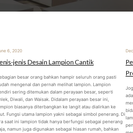
une 6, 2020
Dec
enis-jenis Desain Lampion Cantik
Pe
Pr
ebagian besar orang bahkan hampir seluruh orang pasti
udah mengenal dan pernah melihat lampion. Lampion
Jog
endiri sering ditemukan dalam perayaan besar, seperti
ada
mlek, Diwali, dan Waisak. Didalam perayaan besar ini,
mer
ampion biasanya diterbangkan ke langit atau dialirkan ke
bid
aut. Fungsi utama lampion yakni sebagai simbol penerang. Di
lam
ra saat ini lampion tidak hanya berfungsi sebagai penerang
pen
aja, namun juga digunakan sebagai hiasan rumah, bahkan
mem