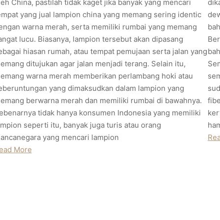
leh China, pastilah tidak kaget jika banyak yang mencari
dik
empat yang jual lampion china yang memang sering identic
dew
engan warna merah, serta memiliki rumbai yang memang
bah
angat lucu. Biasanya, lampion tersebut akan dipasang
Ber
ebagai hiasan rumah, atau tempat pemujaan serta jalan yang
bah
emang ditujukan agar jalan menjadi terang. Selain itu,
Sem
emang warna merah memberikan perlambang hoki atau
sem
eberuntungan yang dimaksudkan dalam lampion yang
sud
emang berwarna merah dan memiliki rumbai di bawahnya.
fib
ebenarnya tidak hanya konsumen Indonesia yang memiliki
ker
ampion seperti itu, banyak juga turis atau orang
ham
ancanegara yang mencari lampion
Re
ead More