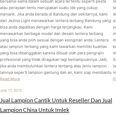
bersama-sama dalam sebuah acara tertentu seperti pesta
o
atau perayaan tentu merupakan suatu ide yang cukup
t
menarik. Jika anda berada di Bandung dan sekitarnya, kami
d
dari Jezina Light menawarkan lentera terbang Bandung yang
s
bisa anda dapatkan dengan harga terjangkau. Kami
s
menawarkan berbagai model dan desain lentera terbang
m
yang bisa anda pilih sesuai dengan keinginan anda. Lentera
m
atau lampion terbang yang kami tawarkan memiliki kualitas
k
yang bisa dibanggakan karena dibuat olah para pengrajin
m
profesional yang tidak diragukan lagi kemampuannya. Jadi,
S
jika anda membutuhkan lentera terbang atau jenis lampion
l
lainnya seperti lampion gantung dan air, kami siap membantu
m
Read More
R
July 17, 2015
Jual Lampion Cantik Untuk Reseller Dan Jual
Lampion China Untuk Imlek