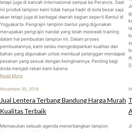
tetapi juga di kancah internasional sampai ke Perancis. Saat
J
ini produk lampion kami tidak hanya hadir di kota besar saja
g
akan tetapi juga di berbagai daerah bagian seperti Bantul di
k
Yogyakarta. Pengrajin lampion bantul yang digunakan
l
merupakan pengrajin handal yang telah melewati training
b
dalam hal pembuatan lampion ini. Dalam proses
s
pembuatannya, kami selalu mengedepankan kualitas dan
b
bahan yang digunakan untuk membuat pelanggan mendapat
d
pesanan yang sesuai dengan keinginannya. Penting bagi
R
Anda menjadi rekan kami karena
Read More
November 20, 2019
M
Jual Lentera Terbang Bandung Harga Murah
T
Kualitas Terbaik
A
Memasukan sebuah agenda menerbangkan lampion
J