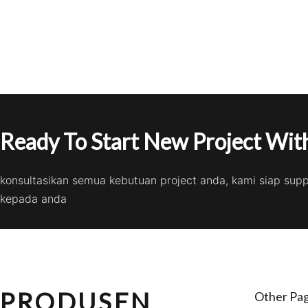
Ready To Start New Project With
konsultasikan semua kebutuan project anda, kami siap sup
kepada anda
PRODUSEN
Other Pa