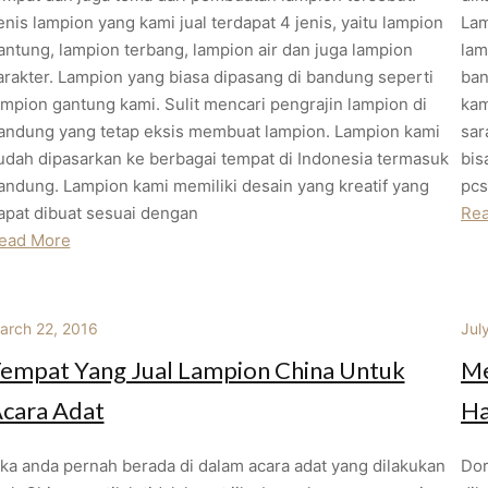
enis lampion yang kami jual terdapat 4 jenis, yaitu lampion
Lam
antung, lampion terbang, lampion air dan juga lampion
lam
arakter. Lampion yang biasa dipasang di bandung seperti
ban
ampion gantung kami. Sulit mencari pengrajin lampion di
kam
andung yang tetap eksis membuat lampion. Lampion kami
sar
udah dipasarkan ke berbagai tempat di Indonesia termasuk
bis
andung. Lampion kami memiliki desain yang kreatif yang
pcs
apat dibuat sesuai dengan
Re
ead More
arch 22, 2016
Jul
empat Yang Jual Lampion China Untuk
Me
cara Adat
Ha
ika anda pernah berada di dalam acara adat yang dilakukan
Dor