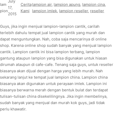
July
lam
Cerita
lampion air
, 
lampion apung
, 
lampion cina
, 
17,
pion
Kami
lampion imlek
, 
lampion reseller
, 
reseller
2015
Guys, jika ingin menjual lampion-lampion cantik, carilah
terlebih dahulu tempat jual lampion cantik yang murah dan
dapat menguntungkan. Nah, coba saja mencarinya di online
shop. Karena online shop sudah banyak yang menjual lampion
cantik. Lampion cantik ini bisa lampion terbang, lampion
gantung ataupun lampion yang bisa digunakan untuk hiasan
dirumah ataupun di cafe-cafe. Tenang saja guys, untuk reseller
biasanya akan dijual dengan harga yang lebih murah. Nah
sekarang lanjut ke tempat jual lampion china. Lampion china
biasanya akan digunakan untuk perayaan imlek. Lampion ini
biasanya berwarna merah dengan bentuk bulat dan terdapat
tulisan-tulisan china disekelilingnya. Jika ingin membelinya,
sudah banyak yang menjual dan murah kok guys, jadi tidak
perlu khawatir.