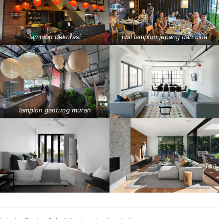
lampion dekorasi
jual lampion jepang dan cina
lampion gantung murah