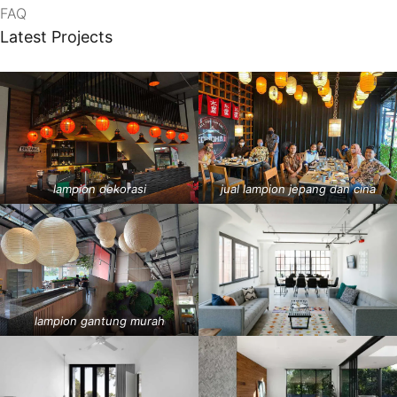
FAQ
Latest Projects
lampion dekorasi
jual lampion jepang dan cina
lampion gantung murah