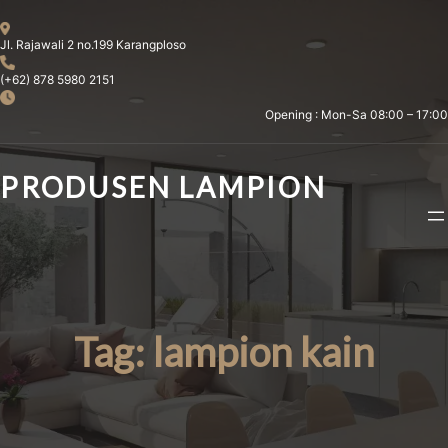
Skip
to
Jl. Rajawali 2 no.199 Karangploso
content
(+62) 878 5980 2151
Opening : Mon-Sa 08:00 – 17:00
PRODUSEN LAMPION
Tag:
lampion kain