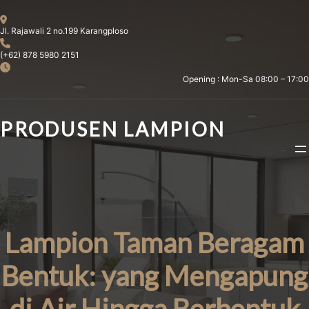
Skip
to
Jl. Rajawali 2 no.199 Karangploso
content
(+62) 878 5980 2151
Opening : Mon-Sa 08:00 – 17:00
PRODUSEN LAMPION
Lampion Taman Beragam
Bentuk: yang Mengapung