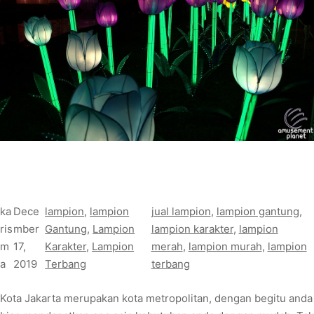
ka
Dece
lampion
, 
lampion
jual lampion
, 
lampion gantung
, 
ris
mber
Gantung
, 
Lampion
lampion karakter
, 
lampion
m
17,
Karakter
, 
Lampion
merah
, 
lampion murah
, 
lampion
a
2019
Terbang
terbang
Kota Jakarta merupakan kota metropolitan, dengan begitu anda