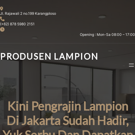
Skip
to
Jl. Rajawali 2 no.199 Karangploso
content
(+62) 878 5980 2151
Opening : Mon-Sa 08:00 – 17:00
PRODUSEN LAMPION
Kini Pengrajin Lampion
Di Jakarta Sudah Hadir,