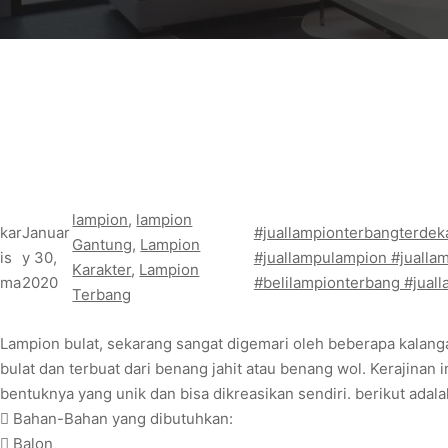
lampion
, 
lampion
kar
Januar
#juallampionterbangterdek
Gantung
, 
Lampion
is
y 30,
#juallampulampion #jualla
Karakter
, 
Lampion
ma
2020
#belilampionterbang #jual
Terbang
Lampion bulat, sekarang sangat digemari oleh beberapa kalanga
bulat dan terbuat dari benang jahit atau benang wol. Kerajinan
bentuknya yang unik dan bisa dikreasikan sendiri. berikut ada
 Bahan-Bahan yang dibutuhkan:
 Balon