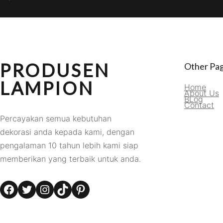
PRODUSEN
Other Pa
LAMPION
Home
About Us
BLog
Contact
Percayakan semua kebutuhan
dekorasi anda kepada kami, dengan
pengalaman 10 tahun lebih kami siap
memberikan yang terbaik untuk anda.
Facebook
Twitter
Instagram
TikTok
Pinterest