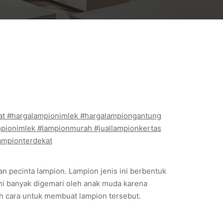
at #hargalampionimlek #hargalampiongantung
mpionimlek #lampionmurah #juallampionkertas
lampionterdekat
n pecinta lampion. Lampion jenis ini berbentuk
 ini banyak digemari oleh anak muda karena
lah cara untuk membuat lampion tersebut.