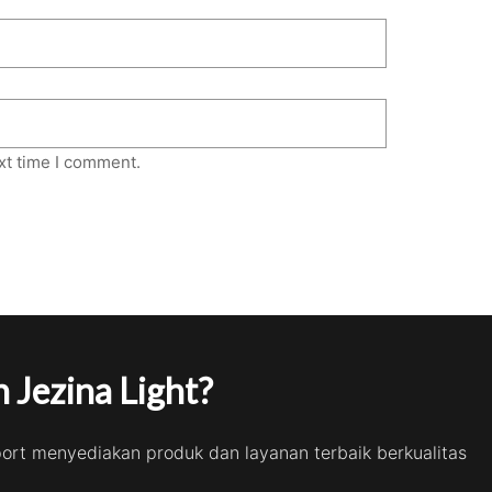
xt time I comment.
 Jezina Light?
port menyediakan produk dan layanan terbaik berkualitas