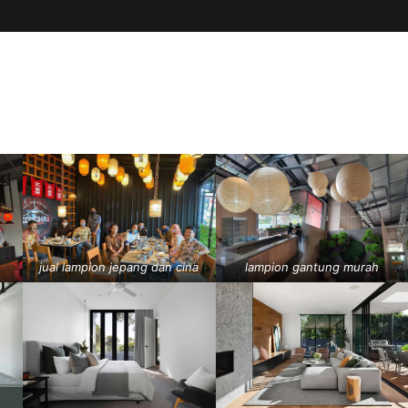
jual lampion jepang dan cina
lampion gantung murah