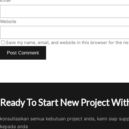
Email
*
Website
Save my name, email, and website in this browser for the ne
Ready To Start New Project With
konsultasikan semua kebutuan project anda, kami siap sup
kepada anda