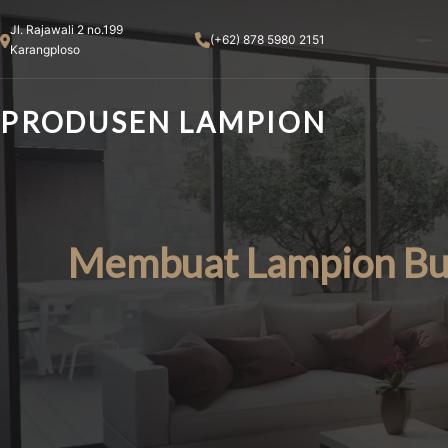
Skip
Jl. Rajawali 2 no.199
to
(+62) 878 5980 2151
Karangploso
content
PRODUSEN LAMPION
Membuat Lampion Bul