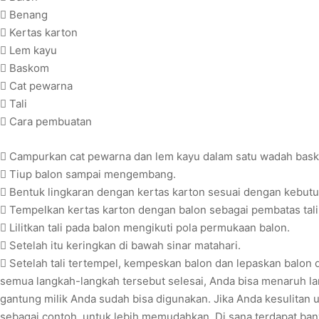
 Benang
 Kertas karton
 Lem kayu
 Baskom
 Cat pewarna
 Tali
 Cara pembuatan
 Campurkan cat pewarna dan lem kayu dalam satu wadah bask
 Tiup balon sampai mengembang.
 Bentuk lingkaran dengan kertas karton sesuai dengan kebut
 Tempelkan kertas karton dengan balon sebagai pembatas tali
 Lilitkan tali pada balon mengikuti pola permukaan balon.
 Setelah itu keringkan di bawah sinar matahari.
 Setelah tali tertempel, kempeskan balon dan lepaskan balon 
semua langkah-langkah tersebut selesai, Anda bisa menaruh la
gantung milik Anda sudah bisa digunakan. Jika Anda kesulitan u
sebagai contoh, untuk lebih memudahkan. Di sana terdapat bany