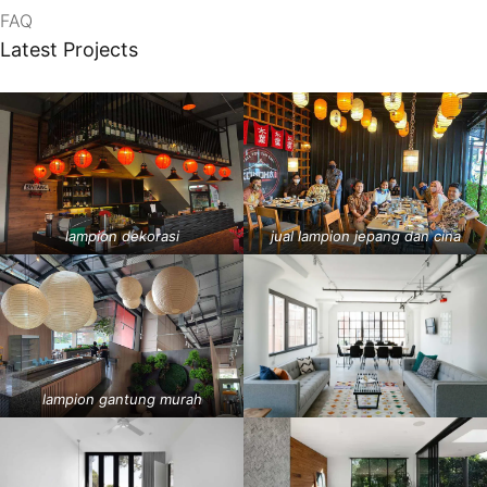
FAQ
Latest Projects
lampion dekorasi
jual lampion jepang dan cina
lampion gantung murah