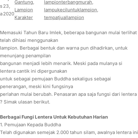
Gantung
, 
lampionterbangmurah
, 
s
23,
Lampion
lampukeciluntuklampion
, 
a
2020
Karakter
tempatjuallampion
Memasuki Tahun Baru Imlek, beberapa bangunan mulai terlihat
telah dihiasi menggunakan
lampion. Berbagai bentuk dan warna pun dihadirkan, untuk
menunjang penampilan
bangunan menjadi lebih menarik. Meski pada mulanya si
lentera cantik ini dipergunakan
untuk sebagai pemujaan Buddha sekaligus sebagai
penerangan, meski kini fungsinya
perlahan mulai berubah. Penasaran apa saja fungsi dari lentera
? Simak ulasan berikut.
Berbagai Fungi Lentera Untuk Kebutuhan Harian
1. Pemujaan Kepada Buddha
Telah digunakan semejak 2.000 tahun silam, awalnya lentera ini